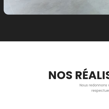
NOS RÉALI
Nous redonnons v
respectueu